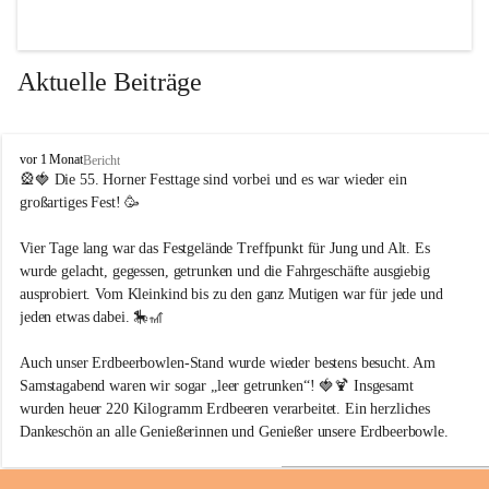
📌 
Unsere Aktivitäten:
Aktuelle Beiträge
✅ 
Erhaltung & Verschönerung
 – Blumen, Ruhebänke, 
Grünflächen 🌼🌳
F
✅ 
Veranstaltungen & Kultur
 – Konzerte, Ausstellungen & 
vor 1 Monat
Bericht
V
🎡🍓 Die 
55. Horner Festtage
 sind vorbei und es war wieder ein 
traditionelle Feste 🎨🎶
V
großartiges Fest! 🥳
H
✅ 
Stadtführungen & Tourismus
 – Entdecke die Geschichte 
o
Vier Tage lang war das Festgelände Treffpunkt für Jung und Alt. Es 
& Schönheit Horns! 🏡📜
r
wurde gelacht, gegessen, getrunken und die Fahrgeschäfte ausgiebig 
n
✅ 
Wanderrouten & Naturprojekte
 – Erholung & Abenteuer 
ausprobiert. Vom Kleinkind bis zu den ganz Mutigen war für jede und 
für Groß & Klein 🚶‍♂️🌄
jeden etwas dabei. 🎠🎢
Auch unser
 Erdbeerbowlen-Stand
 wurde wieder bestens besucht. Am 
🌍 
Warum Horn?
Samstagabend waren wir sogar „leer getrunken“! 🍓🍹 Insgesamt 
wurden heuer 
220 Kilogramm Erdbeeren
 verarbeitet. Ein herzliches 
Horn ist ein Ort voller Geschichte, eingebettet in die 
Dankeschön an alle Genießerinnen und Genießer unsere Erdbeerbowle. 
atemberaubende Landschaft des Waldviertels. Ob Kultur, 
Natur oder Gastfreundschaft – hier gibt es immer etwas zu 
Ein ganz besonderer Dank gilt aber unseren 
treuen Besucherinnen und 