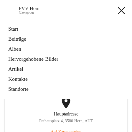
FVV Horn
Navigation
FVV Horn
Start
Beiträge
öffnet
Informationen zum Verein
Alben
in
Artikel
neuem
Hervorgehobene Bilder
Tab
Partner
4 Schnellzugriffe
Artikel
Kontakte
Standorte
Hauptadresse
Rathausplatz 4, 3580 Horn, AUT
Auf Karte ansehen