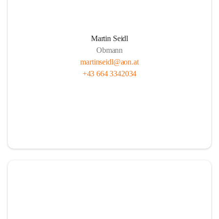
Martin Seidl
Obmann
martinseidl@aon.at
+43 664 3342034